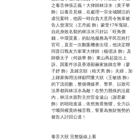
之毒舌伸張正義！大律師林涼水（黃子華 
飾）以毒舌見稱，在處理一宗全城關注的
虐兒案時，他因一時自負大意而令無辜被
告人曾潔兒（王丹妮 飾）蒙受17年冤獄。
自此身敗名裂的林涼水只好以「旺角價
錢，中環質素」的貼地服務為平民百姓打
官司，直至一次翻案機會出現，他決定聯
同昔日戰友方家軍大律師（楊偲泳 飾）及
師爺太子（何啟華 飾）東山再起提出上
訴。因案件涉及香港顯赫家族鍾念華（廖
子妤 飾）及鍾京頤（栢天男 飾）夫婦，加
上鍾家御用法律顧問董大狀（王敏德 飾）
的下流招數，整個傳媒界、警界、以致司
法界都與林涼水為敵！在勢力懸殊的法庭
內，林涼水面對主控官金遠山（謝君豪 
飾）的咄咄進逼，依然無畏無懼，全力以
寸嘴與權貴終極舌戰，誓要為無財無勢的
被告人討回公道！
毒舌大狀 完整版線上看