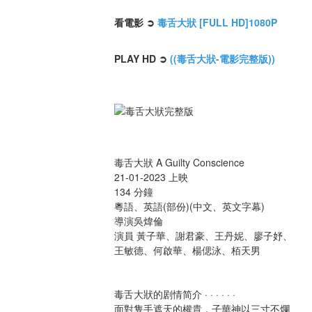
看電影 ➲ 
毒舌大狀 [FULL HD]1080P
PLAY HD ➲ 
((毒舌大狀-電影完整版))
毒舌大狀 A Guilty Conscience
21-01-2023 上映
134 分鐘
粵語、英語(部份)(中文、英文字幕)
導演吳煒倫
演員	黃子華、謝君豪、王丹妮、廖子妤、
王敏德、何啟華、楊偲泳、栢天男
毒舌大狀的剧情简介 · · · · · ·
面對隻手遮天的權貴，子華神以三寸不爛